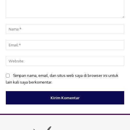
Komentar:
Na
Ema
Web
Simpan nama, email, dan situs web saya di browser ini untuk
lain kali saya berkomentar.