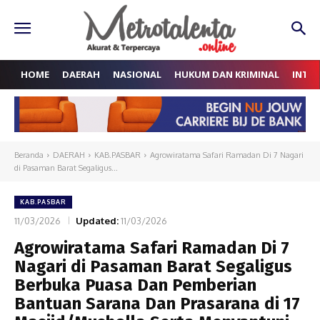
HOME
DAERAH
NASIONAL
HUKUM DAN KRIMINAL
INTE
Beranda
DAERAH
KAB.PASBAR
Agrowiratama Safari Ramadan Di 7 Nagari
di Pasaman Barat Segaligus...
KAB.PASBAR
11/03/2026
Updated:
11/03/2026
Agrowiratama Safari Ramadan Di 7
Nagari di Pasaman Barat Segaligus
Berbuka Puasa Dan Pemberian
Bantuan Sarana Dan Prasarana di 17