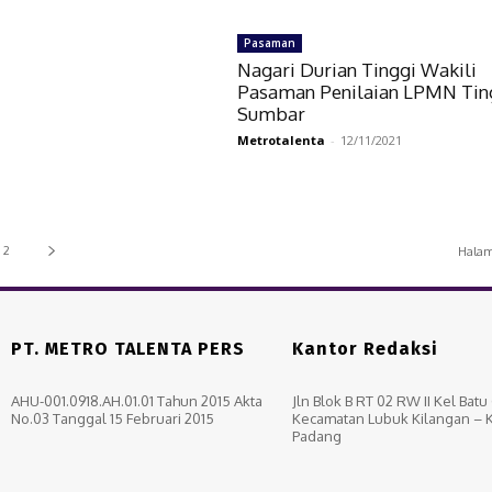
Pasaman
Nagari Durian Tinggi Wakili
Pasaman Penilaian LPMN Tin
Sumbar
Metrotalenta
-
12/11/2021
2
Halam
PT. METRO TALENTA PERS
Kantor Redaksi
AHU-001.0918.AH.01.01 Tahun 2015 Akta
Jln Blok B RT 02 RW II Kel Bat
No.03 Tanggal 15 Februari 2015
Kecamatan Lubuk Kilangan – 
Padang