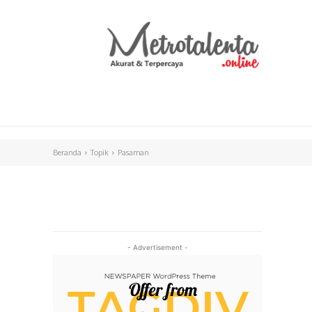
HOME
PARLEMEN
INTERNASIONAL
Beranda
Topik
Pasaman
- Advertisement -