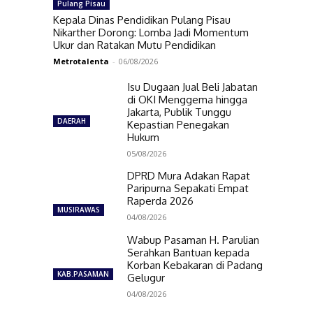
Pulang Pisau
Kepala Dinas Pendidikan Pulang Pisau
Nikarther Dorong: Lomba Jadi Momentum
Ukur dan Ratakan Mutu Pendidikan
Metrotalenta
-
06/08/2026
Isu Dugaan Jual Beli Jabatan
di OKI Menggema hingga
Jakarta, Publik Tunggu
DAERAH
Kepastian Penegakan
Hukum
05/08/2026
DPRD Mura Adakan Rapat
Paripurna Sepakati Empat
Raperda 2026
MUSIRAWAS
04/08/2026
Wabup Pasaman H. Parulian
Serahkan Bantuan kepada
Korban Kebakaran di Padang
KAB.PASAMAN
Gelugur
04/08/2026