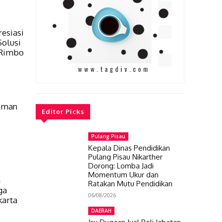
esiasi
olusi
 Rimbo
saman
Editor Picks
Pulang Pisau
Kepala Dinas Pendidikan
Pulang Pisau Nikarther
Dorong: Lomba Jadi
Momentum Ukur dan
n
Ratakan Mutu Pendidikan
ga
06/08/2026
karta
DAERAH