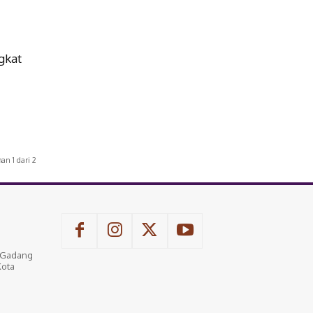
gkat
an 1 dari 2
u Gadang
Kota