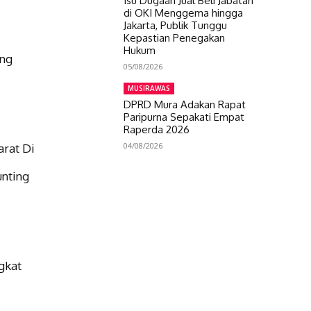
Isu Dugaan Jual Beli Jabatan
di OKI Menggema hingga
Jakarta, Publik Tunggu
Kepastian Penegakan
n
Hukum
ing
05/08/2026
MUSIRAWAS
DPRD Mura Adakan Rapat
Paripurna Sepakati Empat
Raperda 2026
04/08/2026
rat Di
unting
gkat