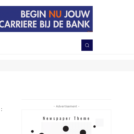
PERISTIWA
BERITA
DAERAH
TNI-POLRI
MORE
- Advertisement -
:
s