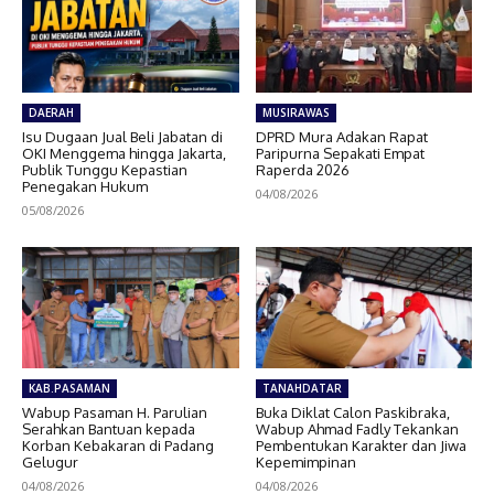
DAERAH
MUSIRAWAS
Isu Dugaan Jual Beli Jabatan di
DPRD Mura Adakan Rapat
OKI Menggema hingga Jakarta,
Paripurna Sepakati Empat
Publik Tunggu Kepastian
Raperda 2026
Penegakan Hukum
04/08/2026
05/08/2026
KAB.PASAMAN
TANAHDATAR
Wabup Pasaman H. Parulian
Buka Diklat Calon Paskibraka,
Serahkan Bantuan kepada
Wabup Ahmad Fadly Tekankan
Korban Kebakaran di Padang
Pembentukan Karakter dan Jiwa
Gelugur
Kepemimpinan
04/08/2026
04/08/2026