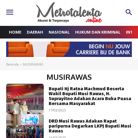
HOME
DAERAH
NASIONAL
HUKUM DAN KRIMINAL
INTE
Beranda
MUSIRAWAS
MUSIRAWAS
Bupati Hj Ratna Machmud Beserta
Wakil Bupati Musi Rawas, H.
Suprayitno Adakan Acara Buka Puasa
Bersama Masyarakat
17/03/2025
DRD Musi Rawas Adakan Rapat
paripurna Degarkan LKPJ Bupati Musi
Rawas
16/03/2025