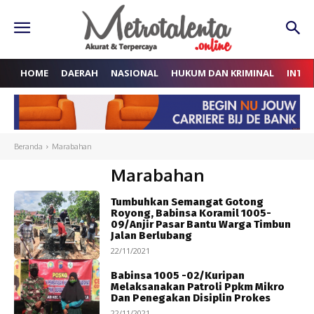
HOME
DAERAH
NASIONAL
HUKUM DAN KRIMINAL
INTE
Beranda
Marabahan
Marabahan
Tumbuhkan Semangat Gotong
Royong, Babinsa Koramil 1005-
09/Anjir Pasar Bantu Warga Timbun
Jalan Berlubang
22/11/2021
Babinsa 1005 -02/Kuripan
Melaksanakan Patroli Ppkm Mikro
Dan Penegakan Disiplin Prokes
22/11/2021