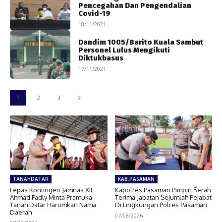
Pencegahan Dan Pengendalian
Covid-19
18/11/2021
Dandim 1005/Barito Kuala Sambut
Personel Lulus Mengikuti
Diktukbasus
17/11/2021
1
2
3
TANAHDATAR
KAB.PASAMAN
Lepas Kontingen Jamnas XII,
Kapolres Pasaman Pimpin Serah
Ahmad Fadly Minta Pramuka
Terima Jabatan Sejumlah Pejabat
Tanah Datar Harumkan Nama
Di Lingkungan Polres Pasaman
Daerah
07/08/2026