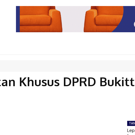
PARIWISATA
LIPUTAN KHUSUS
PARIWARA
OPINI
tan Khusus DPRD Bukitt
TA
Lep