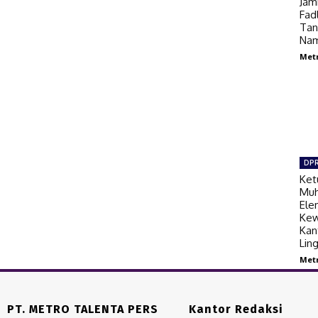
Jam
Fad
Tan
Nam
Met
DP
Ket
Muh
Ele
Kew
Kan
Lin
Met
PT. METRO TALENTA PERS
Kantor Redaksi