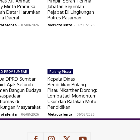
nas XII, Ahmad
Pimpin Serah Terima
ly Minta Pramuka
Jabatan Sejumlah
ah Datar Harumkan
Pejabat Di Lingkungan
a Daerah
Polres Pasaman
rotalenta
-
07/08/2026
Metrotalenta
-
07/08/2026
RD PROV SUMBAR
Pulang Pisau
ua DPRD Sumbar
Kepala Dinas
idi Ajak Seluruh
Pendidikan Pulang
men Bangun Budaya
Pisau Nikarther Dorong:
aspadaan
Lomba Jadi Momentum
tibmas di
Ukur dan Ratakan Mutu
gkungan Masyarakat
Pendidikan
rotalenta
-
06/08/2026
Metrotalenta
-
06/08/2026