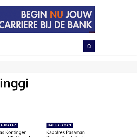
PERISTIWA
BERITA
DAERAH
TNI-POLRI
MORE
inggi
NAHDATAR
KAB.PASAMAN
as Kontingen
Kapolres Pasaman