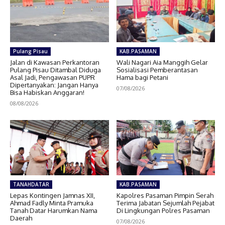
Pulang Pisau
KAB.PASAMAN
Jalan di Kawasan Perkantoran
Wali Nagari Aia Manggih Gelar
Pulang Pisau Ditambal Diduga
Sosialisasi Pemberantasan
Asal Jadi, Pengawasan PUPR
Hama bagi Petani
Dipertanyakan: Jangan Hanya
07/08/2026
Bisa Habiskan Anggaran!
08/08/2026
TANAHDATAR
KAB.PASAMAN
Lepas Kontingen Jamnas XII,
Kapolres Pasaman Pimpin Serah
Ahmad Fadly Minta Pramuka
Terima Jabatan Sejumlah Pejabat
Tanah Datar Harumkan Nama
Di Lingkungan Polres Pasaman
Daerah
07/08/2026