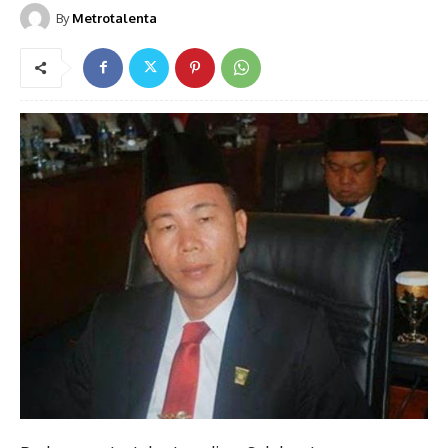
By
Metrotalenta