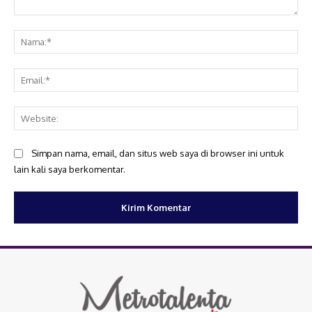
Komentar:
Na
Ema
Web
Simpan nama, email, dan situs web saya di browser ini untuk
lain kali saya berkomentar.