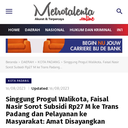
HOME
DAERAH
NASIONAL
HUKUM DAN KRIMINAL
INTE
Beranda
DAERAH
KOTA PADANG
Singgung Progul Walikota, Faisal Nasir
Sorot Subsidi Rp27 M ke Trans Padang...
KOTA PADANG
16/08/2023
Updated:
16/08/2023
Singgung Progul Walikota, Faisal
Nasir Sorot Subsidi Rp27 M ke Trans
Padang dan Pelayanan ke
Masyarakat: Amat Disayangkan