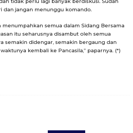
udah tidak perlu lagi banyak berdiskusi. Sudah
diri dan jangan menunggu komando.
gan menumpahkan semua dalam Sidang Bersama
gasan itu seharusnya disambut oleh semua
ya semakin didengar, semakin bergaung dan
aktunya kembali ke Pancasila,” paparnya. (*)
Twitter
Pinterest
WhatsApp