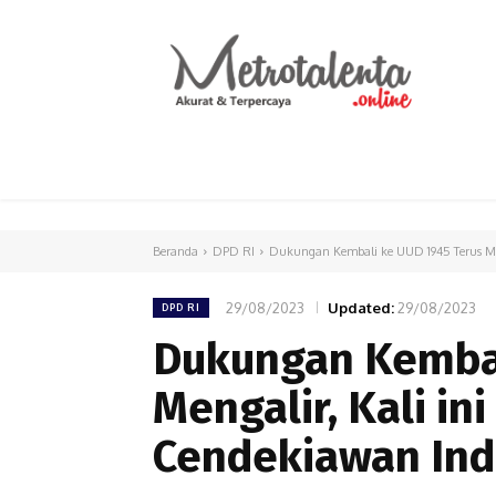
HOME
PARLEMEN
INTERNASIONAL
Beranda
DPD RI
Dukungan Kembali ke UUD 1945 Terus Meng
29/08/2023
Updated:
29/08/2023
DPD RI
Dukungan Kembal
Mengalir, Kali in
Cendekiawan Ind