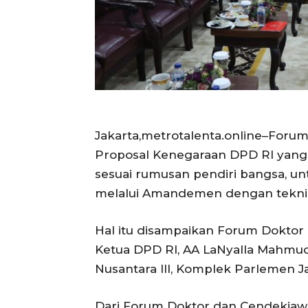
Jakarta,metrotalenta.online–For
Proposal Kenegaraan DPD RI yan
sesuai rumusan pendiri bangsa, u
melalui Amandemen dengan tekn
Hal itu disampaikan Forum Dokto
Ketua DPD RI, AA LaNyalla Mahmud 
Nusantara III, Komplek Parlemen Ja
Dari Forum Doktor dan Cendekiawan