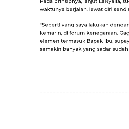
Pada prinsipnya, lanjut LaNyalla, s
waktunya berjalan, lewat diri sen
“Seperti yang saya lakukan den
kemarin, di forum kenegaraan. Ga
elemen termasuk Bapak Ibu, supa
semakin banyak yang sadar sudah w
Facebook
Bagikan