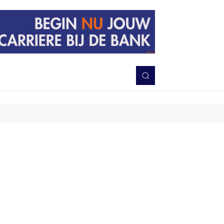
PERISTIWA
BERITA
DAERAH
TNI-POLRI
MORE