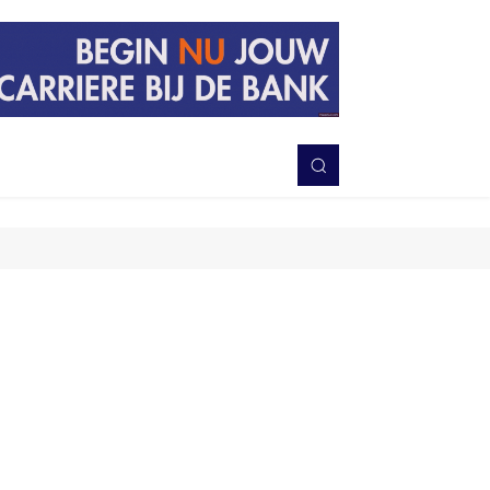
PERISTIWA
BERITA
DAERAH
TNI-POLRI
MORE