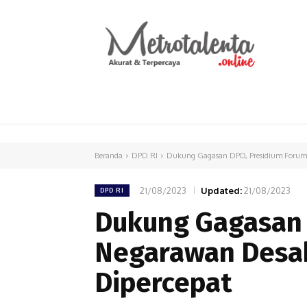
HOME
PARLEMEN
INTERNASIONAL
Beranda
DPD RI
Dukung Gagasan DPD, Presidium Forum 
21/08/2023
Updated:
21/08/2023
DPD RI
Dukung Gagasan 
Negarawan Desak
Dipercepat